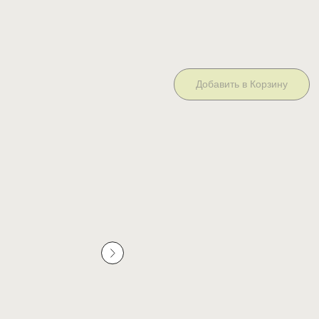
Артикул:
1410,00
руб.
2350,00
ру
Добавить в Корзину
Тёплая вязаная шапка, которую мы 
пряжу с мериносом. Плотная вязка
универсальной.
Информация о товаре:
— Плотная вязаная структура
— Мягкая посадка без жесткости
— Вышивка
good girls club
спереди
— Подворот фиксированной
Размер: высота шапки 21 см, высот
длина низа по кругу 50 см без нат
Состав: 50% меринос, 50% акрил
Уход: деликатная ручная стирка и