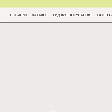
НОВИНКИ
КАТАЛОГ
ГИД ДЛЯ ПОКУПАТЕЛЯ
GOOD G