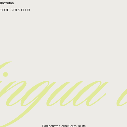
Уход: Маску рекомендуем стира
Доставка
в деликатном режиме при низко
GOOD GIRLS CLUB
температуре. Аромасаше храни
месте, избегая прямого контакта
Пользовательское Соглашение