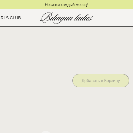
Новинки каждый месяц!
IRLS CLUB
ТРУСЫ СО СРЕДН
Артикул:
800,00
руб.
Добавить в Корзину
Самая классическая наша модель т
Средняя посадка подходит на любо
Информация о товаре:
— Мягкая окантовка вокруг ног
— Средняя посадка
— Размер на модели 1. Поддержка 