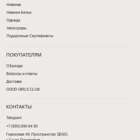
Состав: 95% хлопок, 5% эластан.
отлично справляется с комф
Новинки
Уход: Рекомендуется машинная стирка при
поддержкой груди
Нижнее Белье
температуре 30–40°C в деликатном
— V-образный вырез на гру
режиме. Хлопковый трикотаж может дать
дополнительный вырез по центру
Одежда
небольшую естественную усадку после
вентиляции и лучшей поса
первой стирки — до 5%.
— U-образный вырез на сп
Аксессуары
— Закрепки на резинке и спер
Подарочные Сертификаты
крепкой фиксации нито
— Размер на модели 1 (ог 86 
ПОКУПАТЕЛЯМ
Поддержка строится за счёт эл
резинки — она должна плотно при
не сдавливать. При выборе р
О Бренде
ориентируйтесь на обхват под
Вопросы и ответы
Состав: 95% хлопок., 5% эласта
летняя ткань, слегка прозр
Доставка
Уход: машинная стирка, деликат
температура 30 градусо
GOOD GIRLS CLUB
КОНТАКТЫ
Telegram
+7 (995) 890 94 95
Гороховая 49, Пространство SENO,
г. Санкт-Петерубург